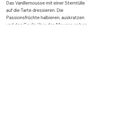
Das Vanillemousse mit einer Sterntülle
auf die Tarte dressieren. Die
Passionsfrüchte halbieren, auskratzen
und den Coulis über das Mousse geben.
ADRESSE
Guma AG
Grabenstrasse 2
8865 Bilten
KONTAKT
info@stalden-creme.ch
Datenschutz
über stalden