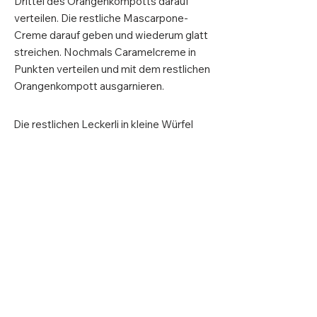
Drittel des Orangenkompotts darauf
verteilen. Die restliche Mascarpone-
Creme darauf geben und wiederum glatt
streichen. Nochmals Caramelcreme in
Punkten verteilen und mit dem restlichen
Orangenkompott ausgarnieren.
Die restlichen Leckerli in kleine Würfel
schneiden und das Tiramisu damit
ausgarnieren. Zugedeckt mind. 4
Stunden kühl stellen.
Zusatzinformationen
Form: Für eine weite Form von ca. 2
Litern
Tipp: Je länger die Orangen im Sirup
liegen, desto aromatischer werden sie.
Daher das Kompott nach Belieben schon